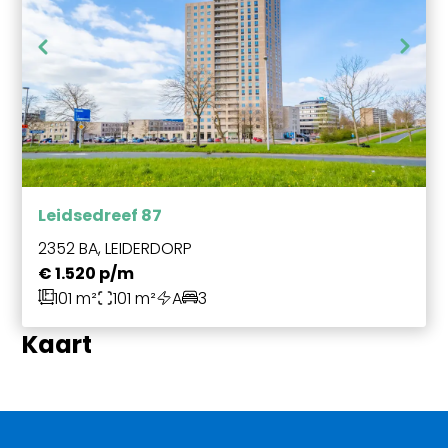
Leidsedreef 87
2352 BA, LEIDERDORP
€ 1.520 p/m
101 m²
101 m²
A
3
Kaart