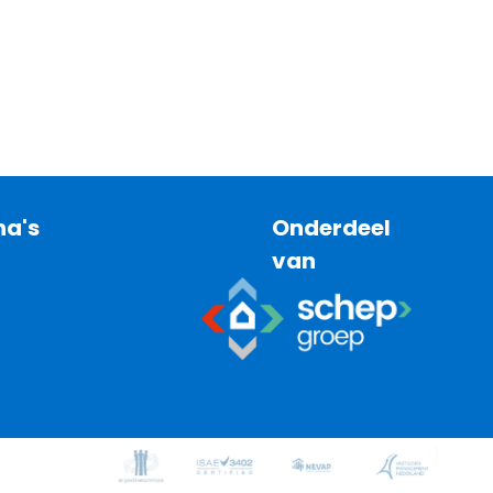
na's
Onderdeel
van