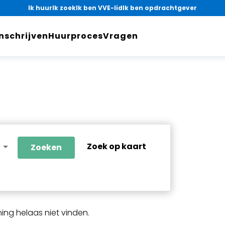
Ik huur
Ik zoek
Ik ben VVE-lid
Ik ben opdrachtgever
Inschrijven
Huurproces
Vragen
arrow_drop_down
Zoek op kaart
Zoeken
ng helaas niet vinden.