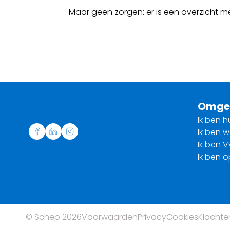
Maar geen zorgen: er is een overzicht 
Omge
Ik ben h
Ik ben 
Ik ben V
Ik ben 
© Schep 2026
Voorwaarden
Privacy
Cookies
Klachte