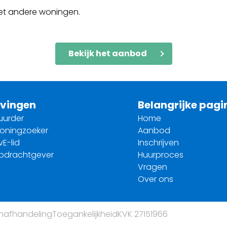
met andere woningen.
Bekijk het aanbod
vingen
Belangrijke pagi
uurder
Home
woningzoeker
Aanbod
vE-lid
Inschrijven
opdrachtgever
Huurproces
Vragen
Over ons
nafhandeling
Toegankelijkheid
KVK 27151966