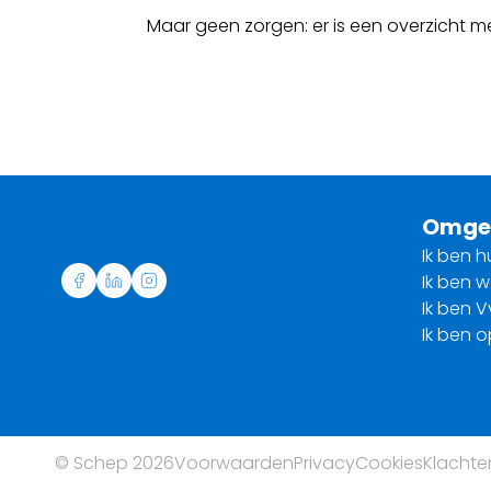
Maar geen zorgen: er is een overzicht 
Omge
Ik ben h
Ik ben 
Ik ben V
Ik ben 
© Schep 2026
Voorwaarden
Privacy
Cookies
Klachte