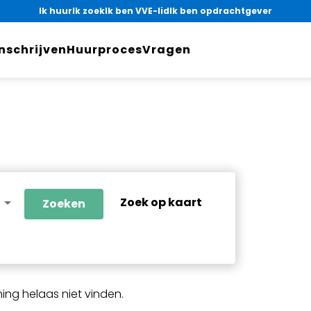
Ik huur
Ik zoek
Ik ben VVE-lid
Ik ben opdrachtgever
Inschrijven
Huurproces
Vragen
arrow_drop_down
Zoek op kaart
Zoeken
ng helaas niet vinden.