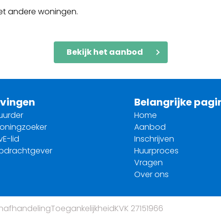
met andere woningen.
Bekijk het aanbod
vingen
Belangrijke pagi
uurder
Home
woningzoeker
Aanbod
vE-lid
Inschrijven
opdrachtgever
Huurproces
Vragen
Over ons
nafhandeling
Toegankelijkheid
KVK 27151966