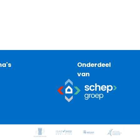
na's
Onderdeel
van